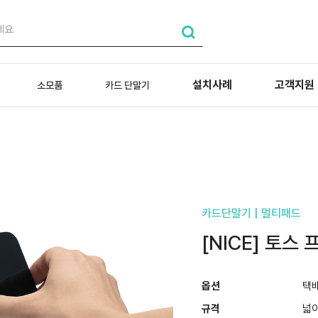
설치사례
고객지원
소모품
카드 단말기
카드단말기 | 멀티패드
[NICE] 토스
옵션
택
규격
넓이